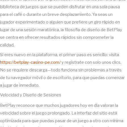
biblioteca de juegos que se pueden disfrutar en una sola pausa
para el café o durante un breve desplazamiento. Ya seas un
jugador experimentado o alguien que prefiere un giro rápido en
lugar de una sesión maratónica, la filosofía de diseño de BetPlay
se centra en ofrecer resultados rápidos sin comprometer la
calidad.
Si eres nuevo en la plataforma, el primer paso es sencillo: visita
https://betplay-casino-pe.com/
y regístrate con solo unos clics.
No se requiere descarga—todo funciona sin problemas a través
de tu navegador móvil o de escritorio, para que puedas comenzar
a jugar de inmediato.
Velocidad y Diseño de Sesiones
BetPlay reconoce que muchos jugadores hoy en día valoran la
velocidad sobre el juego prolongado. La interfaz del sitio está
optimizada para que puedas pasar de un juego a otro con mínima