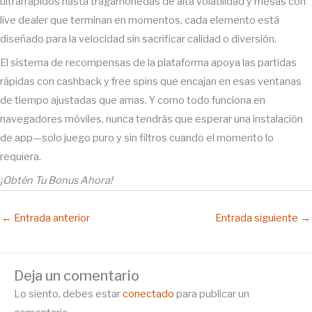
ultrarrápidos hasta tragamonedas de alta volatilidad y mesas con
live dealer que terminan en momentos, cada elemento está
diseñado para la velocidad sin sacrificar calidad o diversión.
El sistema de recompensas de la plataforma apoya las partidas
rápidas con cashback y free spins que encajan en esas ventanas
de tiempo ajustadas que amas. Y como todo funciona en
navegadores móviles, nunca tendrás que esperar una instalación
de app—solo juego puro y sin filtros cuando el momento lo
requiera.
¡Obtén Tu Bonus Ahora!
←
Entrada anterior
Entrada siguiente
→
Deja un comentario
Lo siento, debes estar
conectado
para publicar un