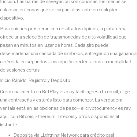
fricción. Las barras de navegación son concisas; los menús se
colapsan en íconos que se cargan al instante en cualquier
dispositivo.
Para quienes prosperan con resultados rápidos, la plataforma
ofrece una selección de tragamonedas de alta volatilidad que
pagan en minutos en lugar de horas. Cada giro puede
desencadenar una cascada de símbolos, entregando una ganancia
o pérdida en segundos—una opción perfecta para la mentalidad
de sesiones cortas.
Inicio Rápido: Registro y Depósito
Crear una cuenta en BetPlay es muy fácil: ingresa tu email, elige
una contraseña y estarás listo para comenzar. La verdadera
ventaja está en las opciones de pago—el cryptocurrency es rey
aquí, con Bitcoin, Ethereum, Litecoin y otros disponibles al
instante.
Deposita vía Lightning Network para crédito casi