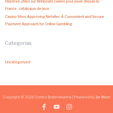
Repères utiles sur Winbeatz casino pour jouer depuis la
France : catalogue de jeux
Casino Sites Approving Neteller: A Convenient and Secure
Payment Approach for Online Gambling
Categorias
Uncategorized
Copyright © 2026 Centro Brahmakarma | Powered by
Be More