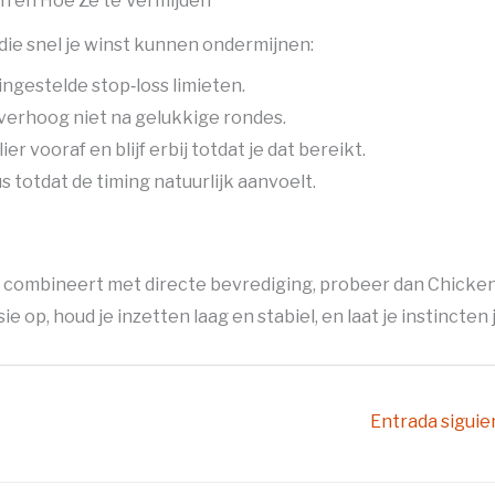
n en Hoe Ze te Vermijden
 die snel je winst kunnen ondermijnen:
ingestelde stop‑loss limieten.
 verhoog niet na gelukkige rondes.
er vooraf en blijf erbij totdat je dat bereikt.
 totdat de timing natuurlijk aanvoelt.
en combineert met directe bevrediging, probeer dan Chicke
e op, houd je inzetten laag en stabiel, en laat je instincten 
Entrada sigui