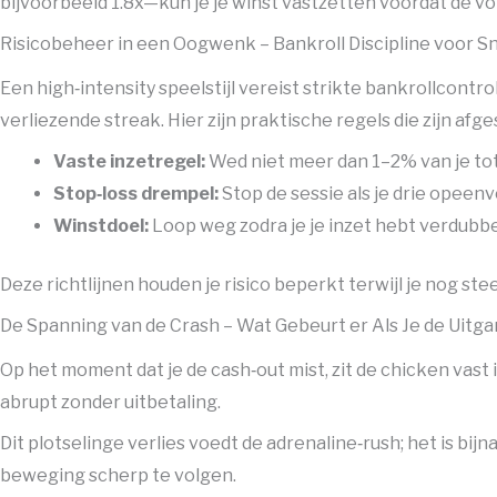
bijvoorbeeld 1.8x—kun je je winst vastzetten voordat de v
Risicobeheer in een Oogwenk – Bankroll Discipline voor Sn
Een high‑intensity speelstijl vereist strikte bankrollcontro
verliezende streak. Hier zijn praktische regels die zijn afg
Vaste inzetregel:
Wed niet meer dan 1–2% van je tot
Stop‑loss drempel:
Stop de sessie als je drie opeen
Winstdoel:
Loop weg zodra je je inzet hebt verdubbel
Deze richtlijnen houden je risico beperkt terwijl je nog st
De Spanning van de Crash – Wat Gebeurt er Als Je de Uitga
Op het moment dat je de cash‑out mist, zit de chicken vas
abrupt zonder uitbetaling.
Dit plotselinge verlies voedt de adrenaline‑rush; het is bi
beweging scherp te volgen.