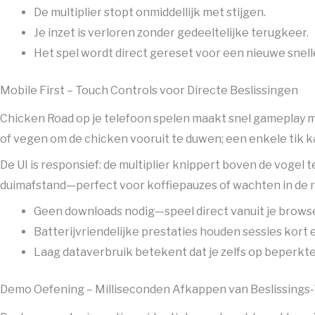
De multiplier stopt onmiddellijk met stijgen.
Je inzet is verloren zonder gedeeltelijke terugkeer.
Het spel wordt direct gereset voor een nieuwe snell
Mobile First – Touch Controls voor Directe Beslissingen
Chicken Road op je telefoon spelen maakt snel gameplay mo
of vegen om de chicken vooruit te duwen; een enkele tik k
De UI is responsief: de multiplier knippert boven de vogel te
duimafstand—perfect voor koffiepauzes of wachten in de ri
Geen downloads nodig—speel direct vanuit je browse
Batterijvriendelijke prestaties houden sessies kort 
Laag dataverbruik betekent dat je zelfs op beperkt
Demo Oefening – Milliseconden Afkappen van Beslissings‑