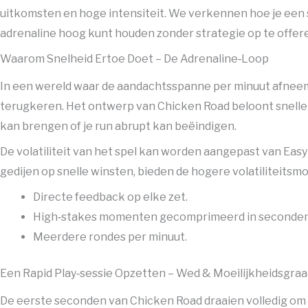
uitkomsten en hoge intensiteit. We verkennen hoe je een s
adrenaline hoog kunt houden zonder strategie op te offer
Waarom Snelheid Ertoe Doet – De Adrenaline‑Loop
In een wereld waar de aandachtsspanne per minuut afneemt
terugkeren. Het ontwerp van Chicken Road beloont snelle bes
kan brengen of je run abrupt kan beëindigen.
De volatiliteit van het spel kan worden aangepast van Easy
gedijen op snelle winsten, bieden de hogere volatiliteitsmodi
Directe feedback op elke zet.
High‑stakes momenten gecomprimeerd in seconden
Meerdere rondes per minuut.
Een Rapid Play‑sessie Opzetten – Wed & Moeilijkheidsgra
De eerste seconden van Chicken Road draaien volledig om v