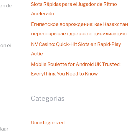
r
Slots Rápidas para el Jugador de Ritmo
 en de
:
Acelerado
Египетское возрождение: как Казахстан
переоткрывает древнюю цивилизацию
NV Casino: Quick‑Hit Slots en Rapid‑Play
den ei
Actie
Mobile Roulette for Android UK Trusted:
Everything You Need to Know
Categorias
Uncategorized
laar