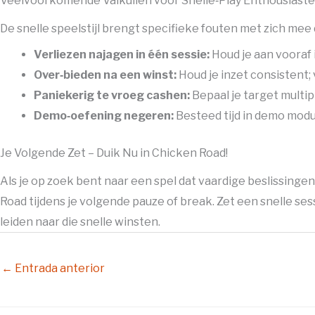
Veelvoorkomende Valkuilen voor Snelle‑Play Enthousiaste
De snelle speelstijl brengt specifieke fouten met zich mee
Verliezen najagen in één sessie:
Houd je aan vooraf 
Over‑bieden na een winst:
Houd je inzet consistent;
Paniekerig te vroeg cashen:
Bepaal je target multipli
Demo‑oefening negeren:
Besteed tijd in demo modus
Je Volgende Zet – Duik Nu in Chicken Road!
Als je op zoek bent naar een spel dat vaardige beslissing
Road tijdens je volgende pauze of break. Zet een snelle sessi
leiden naar die snelle winsten.
←
Entrada anterior