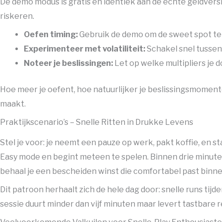
De demo modus is gratis en identiek aan de echte geldversi
riskeren.
Oefen timing:
Gebruik de demo om de sweet spot te 
Experimenteer met volatiliteit:
Schakel snel tussen
Noteer je beslissingen:
Let op welke multipliers je d
Hoe meer je oefent, hoe natuurlijker je beslissingsmomen
maakt.
Praktijkscenario’s – Snelle Ritten in Drukke Levens
Stel je voor: je neemt een pauze op werk, pakt koffie, en st
Easy mode en begint meteen te spelen. Binnen drie minut
behaal je een bescheiden winst die comfortabel past binne
Dit patroon herhaalt zich de hele dag door: snelle runs tij
sessie duurt minder dan vijf minuten maar levert tastbare 