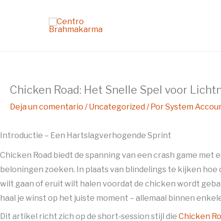
Ir
al
contenido
Chicken Road: Het Snelle Spel voor Licht
Deja un comentario
/
Uncategorized
/ Por
System Accou
Introductie – Een Hartslagverhogende Sprint
Chicken Road biedt de spanning van een crash game met een
beloningen zoeken. In plaats van blindelings te kijken hoe de 
wilt gaan of eruit wilt halen voordat de chicken wordt geba
haal je winst op het juiste moment – allemaal binnen enke
Dit artikel richt zich op de short‑session stijl die
Chicken R