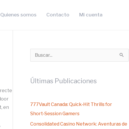
Quienes somos
Contacto
Mi cuenta
B
u
s
Últimas Publicaciones
c
irecte
a
 door
r
777Vault Canada: Quick‑Hit Thrills for
t, en
p
Short‑Session Gamers
o
Consolidated Casino Network: Aventuras de
e