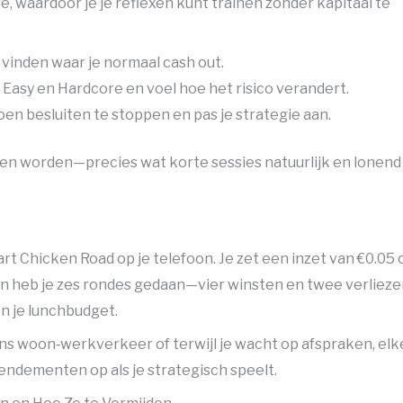
e, waardoor je je reflexen kunt trainen zonder kapitaal te
vinden waar je normaal cash out.
 Easy en Hardcore en voel hoe het risico verandert.
oen besluiten te stoppen en pas je strategie aan.
ten worden—precies wat korte sessies natuurlijk en lonend
art Chicken Road op je telefoon. Je zet een inzet van €0.05 
en heb je zes rondes gedaan—vier winsten en twee verlie
n je lunchbudget.
dens woon‑werkverkeer of terwijl je wacht op afspraken, elk
rendementen op als je strategisch speelt.