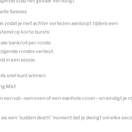
olgende stap het gevaar verhoogt.
elle Sessies
le zodat je niet achter verliezen aanloopt tijdens een
estemd op korte bursts:
ale bankroll per ronde.
volgende rondes verliest.
d in een sessie.
eeds snel kunt winnen.
ng Mist
t in een val—een oven of een manhole cover—en eindigt je 
jna als een “sudden death” moment dat je dwingt om elke sec