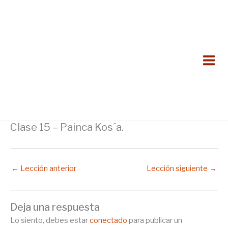
Ir
al
contenido
Clase 15 – Painca Kos´a.
←
Lección anterior
Lección siguiente
→
Deja una respuesta
Lo siento, debes estar
conectado
para publicar un