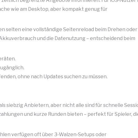
zeitlich begrenzte Angebote informieren. Für iOS‑Nutzer f
läche wie am Desktop, aber kompakt genug für
en selten eine vollständige Seitenreload beim Drehen oder
 Akkuverbrauch und die Datenutzung – entscheidend beim
eräten.
ugänglich.
fenden, ohne nach Updates suchen zu müssen.
ls siebzig Anbietern, aber nicht alle sind für schnelle Sess
zahlungen und kurze Runden bieten – perfekt für Spieler, di
ahlen verfügen oft über 3‑Walzen‑Setups oder