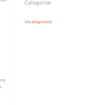
üllt
Categorias
Uncategorized
ions
e