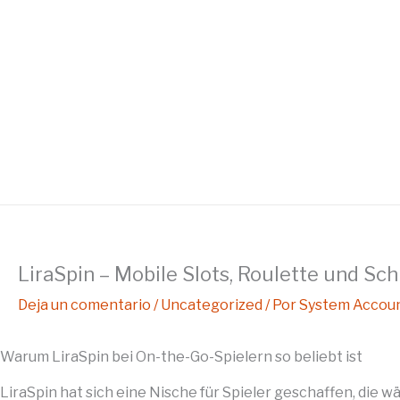
Ir
al
contenido
LiraSpin – Mobile Slots, Roulette und Sc
Deja un comentario
/
Uncategorized
/ Por
System Accou
Warum LiraSpin bei On-the-Go-Spielern so beliebt ist
LiraSpin hat sich eine Nische für Spieler geschaffen, die