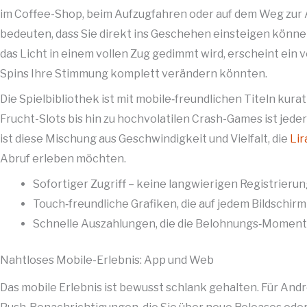
im Coffee-Shop, beim Aufzugfahren oder auf dem Weg zur A
bedeuten, dass Sie direkt ins Geschehen einsteigen könn
das Licht in einem vollen Zug gedimmt wird, erscheint ein v
Spins Ihre Stimmung komplett verändern könnten.
Die Spielbibliothek ist mit mobile‑freundlichen Titeln kur
Frucht-Slots bis hin zu hochvolatilen Crash-Games ist jeder
ist diese Mischung aus Geschwindigkeit und Vielfalt, die
Lir
Abruf erleben möchten.
Sofortiger Zugriff – keine langwierigen Registrieru
Touch‑freundliche Grafiken, die auf jedem Bildschirm
Schnelle Auszahlungen, die die Belohnungs‑Moment
Nahtloses Mobile-Erlebnis: App und Web
Das mobile Erlebnis ist bewusst schlank gehalten. Für Andr