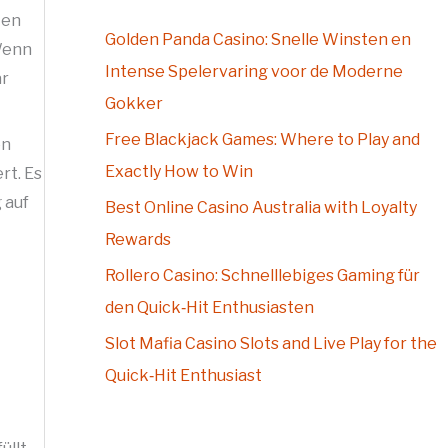
a
ten
r
Golden Panda Casino: Snelle Winsten en
Wenn
p
Intense Spelervaring voor de Moderne
ar
o
Gokker
r
Free Blackjack Games: Where to Play and
en
:
Exactly How to Win
rt. Es
 auf
Best Online Casino Australia with Loyalty
Rewards
Rollero Casino: Schnelllebiges Gaming für
den Quick‑Hit Enthusiasten
Slot Mafia Casino Slots and Live Play for the
Quick‑Hit Enthusiast