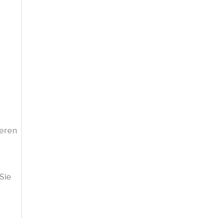
ieren
Sie