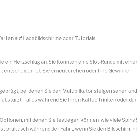
arten auf Ladebildschirme oder Tutorials.
ie ein Herzschlag an. Sie könnten eine Slot‑Runde mit ein
rt entscheiden, ob Sie erneut drehen oder Ihre Gewinne
geprägt, bei denen Sie den Multiplikator steigen sehen und
 abstürzt – alles während Sie Ihren Kaffee trinken oder du
ptionen, mit denen Sie festlegen können, wie viele Spins 
st praktisch während der Fahrt, wenn Sie den Bildschirm n