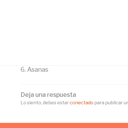
Ir
al
contenido
6. Asanas
Deja una respuesta
Lo siento, debes estar
conectado
para publicar u